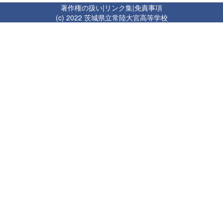
著作権の扱い
|
リンク集
|
免責事項
(c) 2022 茨城県立常陸大宮高等学校