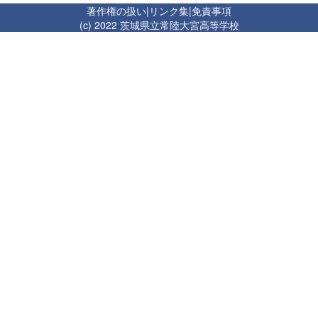
著作権の扱い
|
リンク集
|
免責事項
(c) 2022 茨城県立常陸大宮高等学校