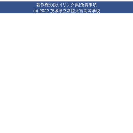
著作権の扱い
|
リンク集
|
免責事項
(c) 2022 茨城県立常陸大宮高等学校