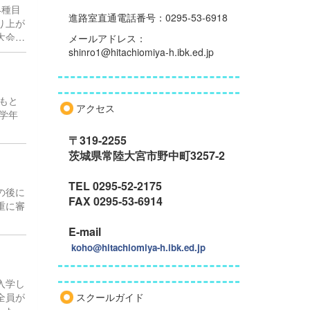
る。
4種目
進路室直通電話番号：0295-53-6918
り上が
大会を
メールアドレス：
エンジ
shinro1@hitachiomiya-h.ibk.ed.jp
生の最
大いに
もと
アクセス
学年
〒319-2255
され
茨城県常陸大宮市野中町3257-2
TEL 0295-52-2175
の後に
FAX 0295-53-6914
重に審
E-mail
koho@hitachiomiya-h.ibk.ed.jp
入学し
全員が
スクールガイド