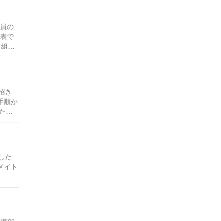
議員の
発表で
り組む
招き
手順か
たち
した
メイト