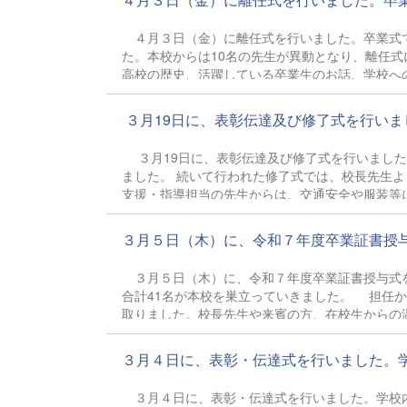
４月３日（金）に離任式を行いました。卒業式で
た。本校からは10名の先生が異動となり、離任
高校の歴史、活躍している卒業生のお話、学校へ
ました。 先生方とのお別れはとても悲しいです
たちも新学期に向けて前向きに頑張っていきま
３月19日に、表彰伝達及び修了式を行いまし
３月19日に、表彰伝達及び修了式を行いました
ました。 続いて行われた修了式では、校長先生
支援・指導担当の先生からは、交通安全や服装
たな目標を胸に次の学年へと進む節目の時間
３月５日（木）に、令和７年度卒業証書授与式
３月５日（木）に、令和７年度卒業証書授与式を
合計41名が本校を巣立っていきました。 担任
取りました。校長先生や来賓の方、在校生からの
時には涙を見せる姿もあり、感動の卒業式となり
らのメッセージやクラスメイトの語る思い出に、
３月４日に、表彰・伝達式を行いました。学校
り、充実した３年間だったことが伝わってきまし
なステージで活躍されることを祈っていま
３月４日に、表彰・伝達式を行いました。学校内