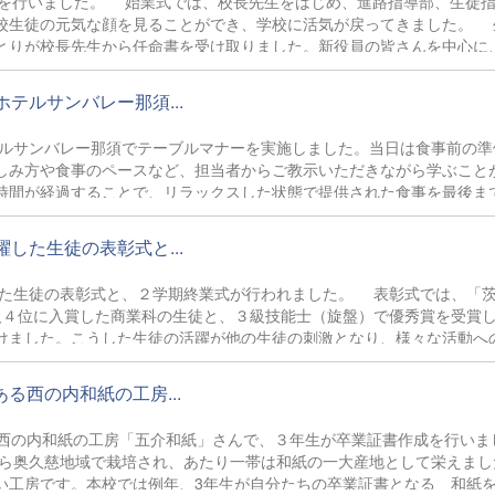
式を行いました。 始業式では、校長先生をはじめ、進路指導部、生徒
校生徒の元気な顔を見ることができ、学校に活気が戻ってきました。 
とりが校長先生から任命書を受け取りました。新役員の皆さんを中心に
テルサンバレー那須...
テルサンバレー那須でテーブルマナーを実施しました。当日は食事前の準
しみ方や食事のペースなど、担当者からご教示いただきながら学ぶこと
時間が経過することで、リラックスした状態で提供された食事を最後ま
経験ができました。
した生徒の表彰式と...
した生徒の表彰式と、２学期終業式が行われました。 表彰式では、「
人４位に入賞した商業科の生徒と、３級技能士（旋盤）で優秀賞を受賞
けました。こうした生徒の活躍が他の生徒の刺激となり、様々な活動へ
徒のみなさん、おめでとうございます。 また、２学期終業式では校
たちは真剣に聞いているようでした。生徒指導・支援を担当する先生か
西の内和紙の工房...
持ちが引き締まる内容でした。 終業式終了後は各学年集会で、学年ご
える時間を設けました。LHRでは担任の先生から通知表が渡され、一喜
西の内和紙の工房「五介和紙」さんで、３年生が卒業証書作成を行いま
事に過ごし、来年も元気に登校できることを祈っています。
ら奥久慈地域で栽培され、あたり一帯は和紙の一大産地として栄えまし
い工房です。本校では例年、3年生が自分たちの卒業証書となる 和紙