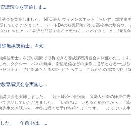
育講演会を実施しま...
講演会を実施しました。 NPO法人 ウィメンズネット「らいず」坂場由
話していただきました。 デートDVの被害経験がある高校生の割合や、
、自分たちにとって身近な問題であると気づくことができました。講演会
り取りから感じたこと、思い浮かんだことについて意見交換をしました
た。悩んだときは一人で抱え込むのではなく、周囲の大人や専門機関にS
無線技術士」を短...
無線技術士」を短い期間で取得できる養成課程講習会を開催いたしま
じめ、タクシー・バスの無線、衛星通信などの操作に必須となる一生物
ただけます。特に対象となる3年生にとっては、これからの進路活動（
保護者等の皆様の受講も大歓迎です。多くの皆様のご参加をお待ちして
教育講演会を実施し...
各種送迎バス・タクシーの無線、衛星通信の運用などに必須の資格です。
教育講演会を実施しました。 龍ヶ崎済生会病院 産婦人科医の陳央仁先
、就職・進学試験での自己PRに活かせます。 〇確実な取得ステップ：
いてお話していただきました。 「いのちは、いきるためのちから」「幸
...
陳先生のお話から、生徒は様々な学びを得たようです。 よりよい人生
ていきましょう。 ～生徒の感想～ 「お母さんのお腹の中で赤ちゃんが
できてよかったです。出産のときは、赤ちゃんだけでなく母親も命がけ
た。 午前中は、...
して生きていこうという思いを持ちました。」 「将来子どもが生まれた