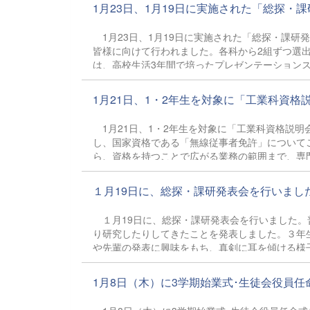
1月23日、1月19日に実施された「総探・課研
1月23日、1月19日に実施された「総探・課研
皆様に向けて行われました。各科から2組ずつ選
は、高校生活3年間で培ったプレゼンテーション
1・2年生にとって、大いに参考となる発表会と
1月21日、1・2年生を対象に「工業科資格説
1月21日、1・2年生を対象に「工業科資格説
し、国家資格である「無線従事者免許」について
ら、資格を持つことで広がる業務の範囲まで、専
の進路へ活かすことができる可能性に気づき、
１月19日に、総探・課研発表会を行いました。
１月19日に、総探・課研発表会を行いました。
り研究したりしてきたことを発表しました。３年
や先輩の発表に興味をもち、真剣に耳を傾ける様
1月8日（木）に3学期始業式･生徒会役員任命式