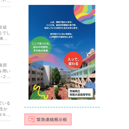
した。
れ君の
生徒
うでし
進路
お話に
、生
各部
を用い
い２・
す。
ている
生か
ヌを作
根を越