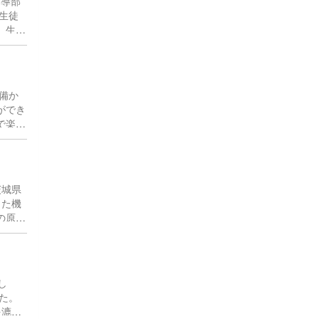
指導部
生徒
、生徒
備か
ができ
で楽し
茨城県
した機
の原動
長先生
らは、
とに
一憂す
し
た。
を漉く