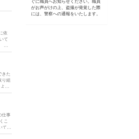
ぐに職員へお知らせください。職員
がお声がけの上、盗撮が発覚した際
には、警察への通報をいたします。
に依
いて
 今
できた
取り組
たよい
の仕事
くこ
いて主