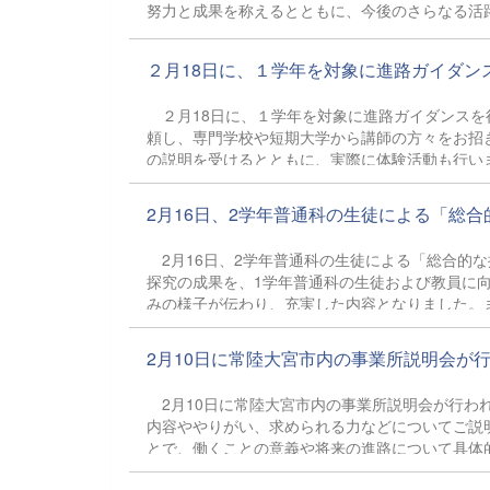
努力と成果を称えるとともに、今後のさらな
２月18日に、１学年を対象に進路ガイダンスを
２月18日に、１学年を対象に進路ガイダンスを
頼し、専門学校や短期大学から講師の方々をお招
の説明を受けるとともに、実際に体験活動も行い
回の進路ガイダンスは、卒業後の進路選択にも大
2月16日、2学年普通科の生徒による「総合的
2月16日、2学年普通科の生徒による「総合的
探究の成果を、1学年普通科の生徒および教員に
みの様子が伝わり、充実した内容となりました。
参考となる有意義な時間となりました。
2月10日に常陸大宮市内の事業所説明会が行わ
2月10日に常陸大宮市内の事業所説明会が行わ
内容ややりがい、求められる力などについてご説
とで、働くことの意義や将来の進路について具体
体的に考えるきっかけとなることを期待してい