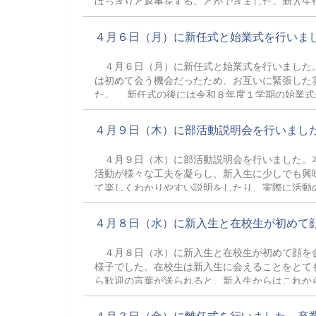
はっきりと返事をすることができました。新入生
この入学式をもって正式に常陸大宮高校生となっ
力」という校訓を体現してほしいと思います。
４月６日（月）に新任式と始業式を行いました
４月６日（月）に新任式と始業式を行いました。
は初めて会う機会だったため、お互いに緊張した
た。 新任式の後には令和８年度１学期の始業式
指導部長のお話を真剣に聞いていました。新２年
耳を傾けていました。 いよいよ令和８年度の常
４月９日（木）に部活動説明会を行いました。
徒が中心となって学校や地域を盛り上げていきま
４月９日（木）に部活動説明会を行いました。本
活動が様々な工夫を凝らし、新入生に少しでも興
て楽しくわかりやすい説明をしたり、実際に活動
３年生も楽しめる内容でした。 １年生は２週間
多くの生徒が文武両道を目指して部活動にも
４月８日（水）に新入生と在校生が初めて顔を
４月８日（水）に新入生と在校生が初めて顔を合
様子でした。在校生は新入生に会えることをとて
ら歓迎の言葉が送られると、新入生からはこれか
成し、新入生もとても喜んでいました。対面式が
え、全員で魅力ある学校づくりをしていきま
４月３日（金）に離任式を行いました。卒業式