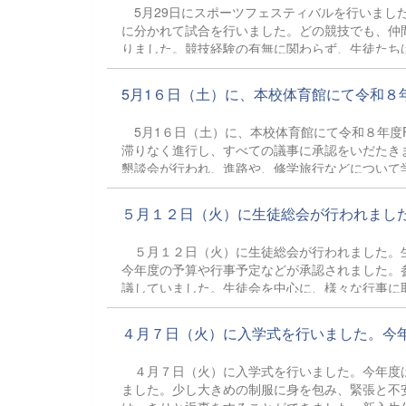
の子どもに命の大切についてしっかりと話してあ
5月29日にスポーツフェスティバルを行いまし
相手を尊重しながら、自分が幸せになれる道を
に分かれて試合を行いました。どの競技でも、仲
りました。競技経験の有無に関わらず、生徒たち
実施しました。今回は「エンジョイ部門」と「ガ
ョイ部門では笑顔あふれるプレーが見られ、ガチ
5月1６日（土）に、本校体育館にて令和８年度
高に熱いバトルが行われ、体育館全体から大きな
盛り上がりました。3年生にとっては最後の
5月1６日（土）に、本校体育館にて令和８年度
滞りなく進行し、すべての議事に承認をいだたき
懇談会が行われ、進路や、修学旅行などにつ
総会に先立ちブラスバンド部
ました 新役員あい
５月１２日（火）に生徒総会が行われました。
授業参観 
５月１２日（火）に生徒総会が行われました。生
今年度の予算や行事予定などが承認されました。
議していました。生徒会を中心に、様々な行事に
４月７日（火）に入学式を行いました。今年度は
４月７日（火）に入学式を行いました。今年度は普
ました。少し大きめの制服に身を包み、緊張と不