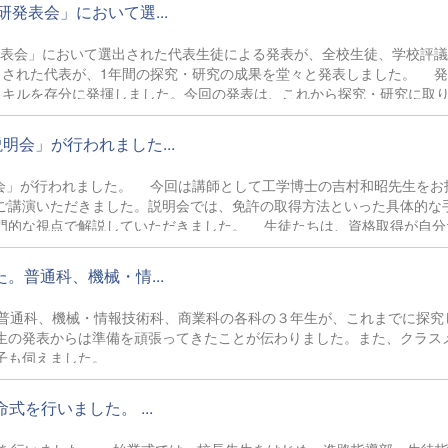
発表会」において選...
発表会」において選出された代表生徒による発表が、全校生徒、学校評
出された代表が、1年間の探究・研究の成果を堂々と発表しました。 
スキルを存分に発揮しました。今回の発表は、これから探究・研究に取
なりました。
明会」が行われました...
明会」が行われました。 今回は講師として工学博士の吉村和昭先生をお
ご講演いただきました。説明会では、免許の取得方法といった具体的な
門的な視点で解説していただきました。 生徒たちは、資格取得が自分
将来のキャリアについて考えるきっかけにもなりました。
普通科、機械・情...
普通科、機械・情報技術科、商業科の各科の３年生が、これまでに探究
生の発表からは準備を頑張ってきたことが伝わりました。また、クラス
子も伺えました。
を行いました。 ...