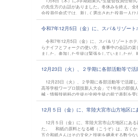
1月8日（木）に3学期始業式･生徒会役員任命
の先生方のお話がありました。冬休みを終え、全
会役員任命式では、新しく選出された役員一人ひ
全員でより良い学校を目指していきましょう。
令和7年12月5日（金）に、スパ＆リゾートホ
令和7年12月5日（金）に、スパ＆リゾートホ
らナイフとフォークの使い方、食事中の会話の楽
ました。参加した生徒は緊張をしていましたが、
むことができました。社会人に向けてよい
12月23日（火）、２学期に各部活動等で活躍
12月23日（火）、２学期に各部活動等で活躍
高等学校ワープロ競技新人大会」で1年生の部個
械・情報技術科の生徒が全校生徒の前で表彰を受
力となることを期待したいです。表彰された生
から日頃の学校生活についてのお話があり、生徒
12月５日（金）に、常陸大宮市山方地区にある
冬休み期間の過ごし方についてのお話があり、気
２学期の振り返りと冬休みの過ごし方について考
12月５日（金）に、常陸大宮市山方地区にある
る生徒たちの姿が印象的でした。 冬休みを無
た。 和紙の原料となる楮（こうぞ）は、古くか
五介和紙さんはその文化と技術を継承する数少な