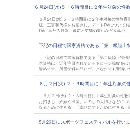
６月24日(水)５・６時間目に２年生対象の性教
６月24日(水)５・６時間目に２年生対象の性教育
様、三富和代様をお招きし、デートDVについてお
DVにあたる行為、嫉妬と束縛の違いなどを学び
半はグループワークを実施し、ある恋人同士のや
った時の相談機関についても教えていただきまし
下記の日程で国家資格である「第二級陸上特殊
出してください。
下記の日程で国家資格である「第二級陸上特殊
本資格は、近年注目されているドローン操縦をは
資格です。所属学科を問わず、どなたでも受講い
進学）の強力なアピールポイントになります。 
ます。 項 目 内 容 日程 令和8年7月4日（土）、7月5日（日） ［2日間］ 対象 本校生徒（２、３学年 ※1年生は要相
６月２日(火) ２・３時間目に１年生対象の性
談）、保護者等の皆様 （所属学科不問） 受講費用 生徒：18,550円 ／ 一般（保護者等）：19,650円 ■ 本資格を取得するメ
リット 〇幅広い業種で活躍： ドローン操縦、
６月２日(火) ２・３時間目に１年生対象の性
進路活動に有利： 履歴書に書ける国家資格として
お招きし、妊娠や出産、いのちの大切さなどにつ
の国家試験を受けるルートではなく、2日間の講習（
なるために生きる」「幸せにするために生きる」
るために、これからも色々なことを一緒に勉強し
ように育っていくのか、改めて詳しく知ることが
5月29日にスポーツフェスティバルを行いまし
ことを知りました。」 「どんな人のことも尊重