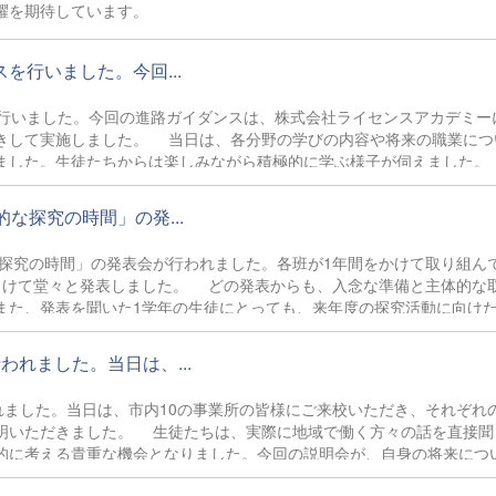
る活躍を期待しています。
行いました。今回...
行いました。今回の進路ガイダンスは、株式会社ライセンスアカデミー
きして実施しました。 当日は、各分野の学びの内容や将来の職業につ
ました。生徒たちからは楽しみながら積極的に学ぶ様子が伺えました。
きく関わる貴重な機会となりました。
な探究の時間」の発...
な探究の時間」の発表会が行われました。各班が1年間をかけて取り組ん
向けて堂々と発表しました。 どの発表からも、入念な準備と主体的な
また、発表を聞いた1学年の生徒にとっても、来年度の探究活動に向け
れました。当日は、...
れました。当日は、市内10の事業所の皆様にご来校いただき、それぞれ
明いただきました。 生徒たちは、実際に地域で働く方々の話を直接聞
的に考える貴重な機会となりました。今回の説明会が、自身の将来につ
ます。