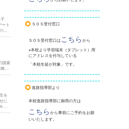
美子
ＳＯＳ受付窓口
デート
の後
。 困
こちら
ＳＯＳ受付窓口は
から
OSを
※本校より学習端末（タブレット）用
にアドレスを付与している
す。
の国家
「本校生徒が対象」です。
就職・
おり
進路指導部より
 〇
生を
 通常
せに
本校進路指導部に御用の方は
を送
こちら
どの
から事前にご予約をお願
である
いいたします。
ら、そ