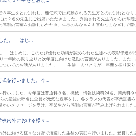
３年生をとお別れし、離任式では異動される先生方とのお別れとなり
式には２名の先生にご出席いただきました。異動される先生方からは常陸
の感謝の言葉をお話しいただき、生徒のみなさんも真剣なまなざしで聞
が、異動先の学校でも先生方がご活躍されることをお祈りするとともに
す。
た。 はじ...
。 はじめに、このたび優れた功績が認められた生徒への表彰伝達が
より一年間の振り返りと次年度に向けた激励の言葉がありました。また、
等についてのお話がありました。 生徒一人ひとりが一年間を振り返り
となりました。
を行いました。今...
行いました。今年度は普通科８名、機械・情報技術科24名、商業科９
からの最後の呼名に全員が元気な返事をし、各クラスの代表が卒業証書
温かいメッセージを受け、卒業生から感謝の言葉が読み上げられました
ました。 教室では一人ひとり担任から卒業証書を受け取りました。先
熱心に耳を傾けている姿がとても印象的でした。最後は友人同士で写真
内外における様々...
た。 卒業生の皆さんが常陸大宮高校で学んだことや経験を活かして、
す。
外における様々な分野で活躍した生徒の表彰を行いました。受賞した