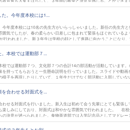
代表宣誓も大変すばらしく、３年間の希望と決意を感じることができま
た新入生の皆さんには、常陸大宮高校の生徒として「挑戦 湧きあが
。今年度本校には1...
今年度本校には10名の先生方がいらっしゃいました。新任の先生方と
雰囲気でしたが、春の柔らかい日差しに包まれて緊張もほぐれているよ
が行われました。新３年生は学校の顔として進路に向かうことになり、
生はこれから入学する１年生の見本となるため、生徒支援・指導部長の
陸大宮高校が始動しました。今年度も３学科がそれぞれの特色を活かし
本校では運動部７...
すので、温かく見守ってください。
校では運動部７つ、文化部７つの合計14の部活動が活動しています。
味を持ってもらおうと一生懸命説明を行っていました。スライドや動画
の様子を再現したりしていて、１年生だけでなく部活動に入部していな
の部活動見学・体験期間を経て、希望した部活へ入部することになりま
励むことを期待しています。
合わせる対面式を...
わせる対面式を行いました。新入生は初めて会う先輩にとても緊張し
も楽しみにしており、対面式は和やかな雰囲気で行われました。 在校
らの決意が述べられました。食物茶道部では入学記念品としてマドレー
終わるといよいよ全校生徒が揃っての学校生活が始まります。学年の垣
しょう。
で３年生をとお別...