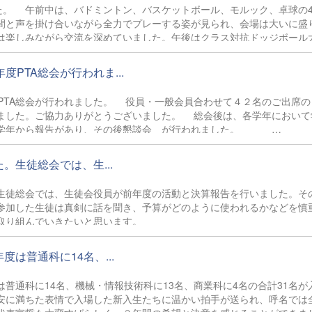
げたいです。」 「妊娠は時期によって、嬉しいことにも辛いことにもな
た。 午前中は、バドミントン、バスケットボール、モルック、卓球の
進んでいきたいです。」
間と声を掛け合いながら全力でプレーする姿が見られ、会場は大いに盛
は楽しみながら交流を深めていました。午後はクラス対抗ドッジボール
チ部門」に分かれて行い、それぞれのスタイルで競技を楽しみました。
部門では白熱した試合が繰り広げられました。そして最後に３年生vs先
PTA総会が行われま...
歓声が沸き上がりました。生徒も先生も、観戦している在校生までもが
スポフェスとなり、みんなとの絆を深めた一日になりました。
PTA総会が行われました。 役員・一般会員合わせて４２名のご出席の
ました。ご協力ありがとうございました。 総会後は、各学年において
いて学年から報告があり、その後懇談会 が行われました。
員の PTA会長あいさつ 演奏が披露
さつ 退任役員 花束贈呈
生徒総会では、生...
学年懇談会
徒総会では、生徒会役員が前年度の活動と決算報告を行いました。そ
参加した生徒は真剣に話を聞き、予算がどのように使われるかなどを慎
取り組んでいきたいと思います。
普通科に14名、...
通科に14名、機械・情報技術科に13名、商業科に4名の合計31名が
安に満ちた表情で入場した新入生たちに温かい拍手が送られ、呼名では