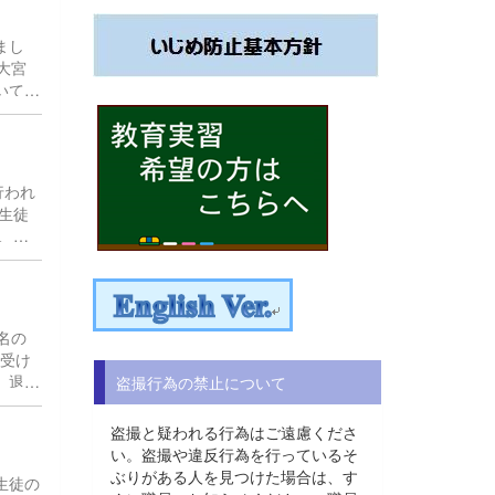
まし
大宮
いてい
、生徒
行われ
生徒
、新
名の
を受け
。退場
盗撮行為の禁止について
生か
を撮
盗撮と疑われる行為はご遠慮くださ
新た
い。盗撮や違反行為を行っているそ
ぶりがある人を見つけた場合は、す
生徒の